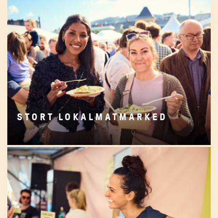
LOKALMATMARKED
STORT LOKALMATMARKED
Norsk
Siderfestival