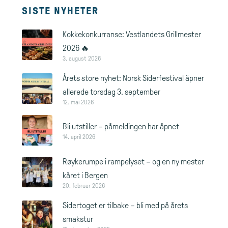
SISTE NYHETER
Kokkekonkurranse: Vestlandets Grillmester
2026 🔥
3. august 2026
Årets store nyhet: Norsk Siderfestival åpner
allerede torsdag 3. september
12. mai 2026
Bli utstiller – påmeldingen har åpnet
14. april 2026
Røykerumpe i rampelyset – og en ny mester
kåret i Bergen
20. februar 2026
Sidertoget er tilbake – bli med på årets
smakstur