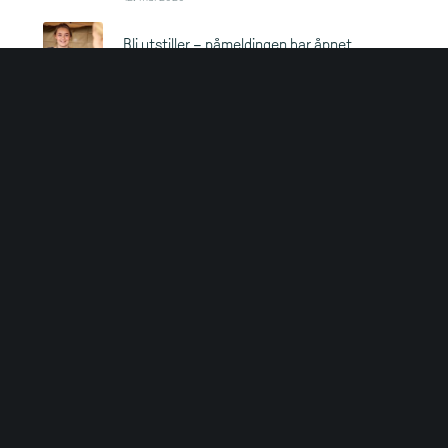
Bli utstiller – påmeldingen har åpnet
14. april 2026
Røykerumpe i rampelyset – og en ny mester
kåret i Bergen
20. februar 2026
Sidertoget er tilbake – bli med på årets
smakstur
12. desember 2025
Team Rothaugen fra Bergen er den nye
Godfisk-klassen
8. september 2025
Prisdryss på Bergen Matfestival
8. september 2025