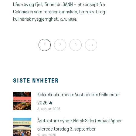
både by og fjell, finner du SANN – et konsept fra
Colonialen som forener kunnskap, bærekraft og
kulinarisk nysgjerrighet.
READ MORE
1
2
3
NEXT
SISTE NYHETER
Kokkekonkurranse: Vestlandets Grillmester
2026 🔥
3. august 2026
Årets store nyhet: Norsk Siderfestival åpner
allerede torsdag 3. september
12. mai 2026