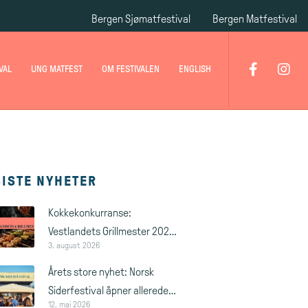
Bergen Sjømatfestival
Bergen Matfestival
VAL
UNG MATFEST
OM FESTIVALEN
ENGLISH
SISTE NYHETER
Kokkekonkurranse:
Vestlandets Grillmester 2026
3. august 2026
🔥
Årets store nyhet: Norsk
Siderfestival åpner allerede
12. mai 2026