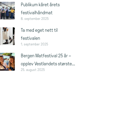
Publikum kåret årets
festivalhåndmat
8. september 2025
Ta med eget nett til
festivalen
1. september 2025
Bergen Matfestival 25 år –
opplev Vestlandets største
25. august 2025
matfest