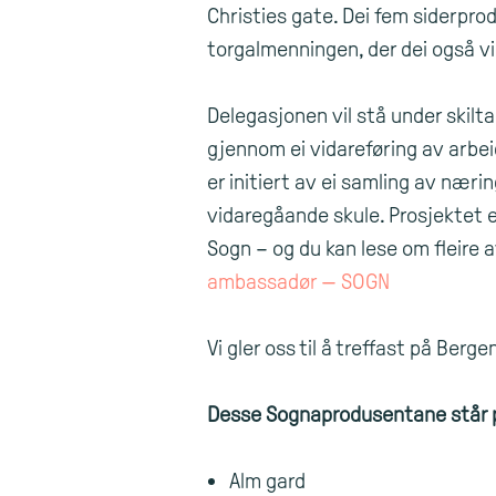
Christies gate. Dei fem siderpro
torgalmenningen, der dei også vil
Delegasjonen vil stå under skilt
gjennom ei vidareføring av arbe
er initiert av ei samling av nær
vidaregåande skule. Prosjektet e
Sogn – og du kan lese om fleire 
ambassadør — SOGN
Vi gler oss til å treffast på Berg
Desse Sognaprodusentane står p
Alm gard