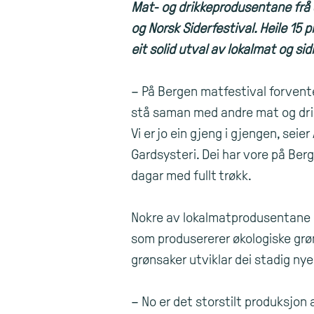
Mat- og drikkeprodusentane frå S
og Norsk Siderfestival. Heile 15 
eit solid utval av lokalmat og sidr
– På Bergen matfestival forventer
stå saman med andre mat og drikk
Vi er jo ein gjeng i gjengen, sei
Gardsysteri. Dei har vore på Ber
dagar med fullt trøkk.
Nokre av lokalmatprodusentane er
som produsererer økologiske grøns
grønsaker utviklar dei stadig ny
– No er det storstilt produksjon a