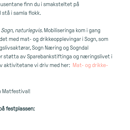
dusentane finn du i smaksteltet på
 stå i samla flokk.
a
Sogn, naturlegvis.
Mobiliseringa kom i gang
idet med mat- og drikkeopplevingar i Sogn, som
ingslivsaktørar, Sogn Næring og Sogndal
r støtta av Sparebankstiftinga og næringslivet i
av aktivitetane vi driv med her:
Mat- og drikke-
en Matfestival!
å festplassen: