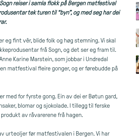
ogn reiser i samla flokk på Bergen matfestival
produsentar tek turen til “byn”, og med seg har dei
ar.
 eg fint vêr, blide folk og høg stemning. Vi skal
eprodusentar frå Sogn, og det ser eg fram til.
er Anne Karine Marstein, som jobbar i Undredal
gen matfestival fleire gonger, og er førebudde på
 med for fyrste gong. Ein av dei er Bøtun gard,
aker, blomar og sjokolade. I tillegg til ferske
e produkt av råvarerene frå hagen.
v urteoljer før matfestivalen i Bergen. Vi har