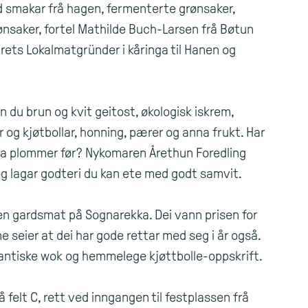
 smakar frå hagen, fermenterte grønsaker,
rønsaker, fortel Mathilde Buch-Larsen frå Bøtun
 årets Lokalmatgründer i kåringa til Hanen og
nn du brun og kvit geitost, økologisk iskrem,
er og kjøtbollar, honning, pærer og anna frukt. Har
ka plommer før? Nykomaren Årethun Foredling
og lagar godteri du kan ete med godt samvit.
en gardsmat på Sognarekka. Dei vann prisen for
ene seier at dei har gode rettar med seg i år også.
igantiske wok og hemmelege kjøttbolle-oppskrift.
felt C, rett ved inngangen til festplassen frå