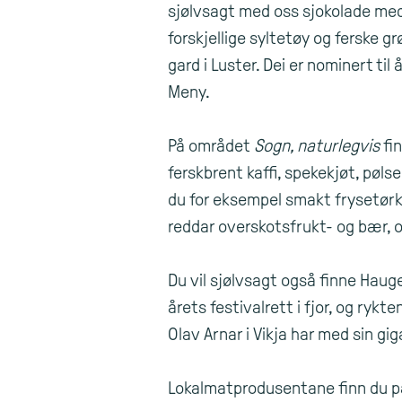
sjølvsagt med oss sjokolade med
forskjellige syltetøy og ferske g
gard i Luster. Dei er nominert til
Meny.
På området
Sogn, naturlegvis
fi
ferskbrent kaffi, spekekjøt, pøls
du for eksempel smakt frysetør
reddar overskotsfrukt- og bær, 
Du vil sjølvsagt også finne Haug
årets festivalrett i fjor, og rykt
Olav Arnar i Vikja har med sin g
Lokalmatprodusentane finn du på 