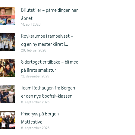
torsdag 3. september
Bli utstiller – påmeldingen har
åpnet
14. april 2026
Røykerumpe i rampelyset –
og en ny mester kåret i
20. februar 2026
Bergen
Sidertoget er tilbake – bli med
på årets smakstur
12. desember 2025
Team Rothaugen fra Bergen
er den nye Godfisk-klassen
8. september 2025
Prisdryss på Bergen
Matfestival
8. september 2025