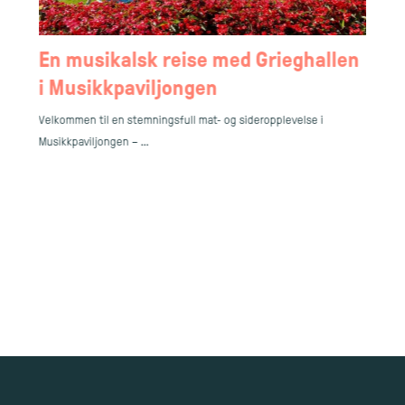
en
En musikalsk reise med Grieghallen
So
i Musikkpaviljongen
hi
Velkommen til en stemningsfull mat- og sideropplevelse i
Velk
Musikkpaviljongen – …
Musi